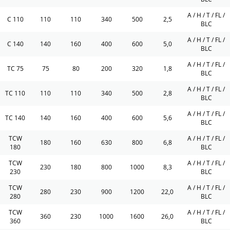
A / H / T / FL /
C 110
110
110
340
500
2,5
BLC
A / H / T / FL /
C 140
140
160
400
600
5,0
BLC
A / H / T / FL /
TC 75
75
80
200
320
1,8
BLC
A / H / T / FL /
TC 110
110
110
340
500
2,8
BLC
A / H / T / FL /
TC 140
140
160
400
600
5,6
BLC
TCW
A / H / T / FL /
180
160
630
800
6,8
180
BLC
TCW
A / H / T / FL /
230
180
800
1000
8,3
230
BLC
TCW
A / H / T / FL /
280
230
900
1200
22,0
280
BLC
TCW
A / H / T / FL /
360
230
1000
1600
26,0
360
BLC