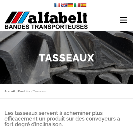
Aller
au
contenu
Menu
SOCIÉTÉ
PRODUITS
FABRICATION
TASSEAUX
DEVIS EN LIGNE
RÉFÉRENCES
RESSOURCES
CONTACT
Accueil
»
Produits
»
Tasseaux
Les tasseaux servent à acheminer plus
efficacement un produit sur des convoyeurs à
fort degré d’inclinaison.