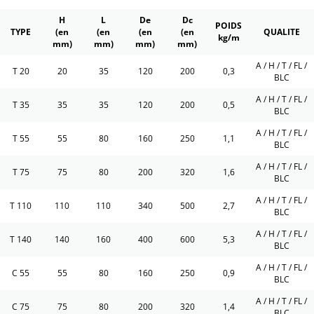
H
L
De
Dc
POIDS
TYPE
(en
(en
(en
(en
QUALITE
kg/m
mm)
mm)
mm)
mm)
A / H / T / FL /
T 20
20
35
120
200
0,3
BLC
A / H / T / FL /
T 35
35
35
120
200
0,5
BLC
A / H / T / FL /
T 55
55
80
160
250
1,1
BLC
A / H / T / FL /
T 75
75
80
200
320
1,6
BLC
A / H / T / FL /
T 110
110
110
340
500
2,7
BLC
A / H / T / FL /
T 140
140
160
400
600
5,3
BLC
A / H / T / FL /
C 55
55
80
160
250
0,9
BLC
A / H / T / FL /
C 75
75
80
200
320
1,4
BLC