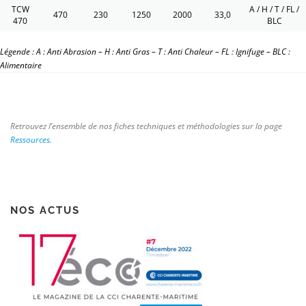
TCW
A / H / T / FL /
470
230
1250
2000
33,0
470
BLC
Légende : A : Anti Abrasion – H : Anti Gras – T : Anti Chaleur – FL : Ignifuge – BLC :
Alimentaire
Retrouvez l’ensemble de nos fiches techniques et méthodologies sur la page
Ressources
.
NOS ACTUS