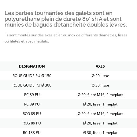
Les parties tournantes des galets sont en
polyuréthane plein de dureté 80° sh A et sont
munies de bagues d’étanchéité doubles lèvres.
Ils sont montés sur des axes acier ou inox de différents diamètres, lisses
ou filetés et avec méplats.
DESIGNATION
AXES
ROUE GUIDE PU Ø 150
Ø 20, lisse
ROUE GUIDE PU Ø 300
Ø 30, lisse
RC 89 PU
Ø 20, fileté M16, 2 méplats
RC 89 PU
Ø 20, lisse, 1 méplat
RCG 89 PU
Ø 20, fileté M16, 2 méplats
RCG 89 PU
Ø 20, lisse, 1 méplat
RC 133 PU
Ø 30, lisse, 1 méplat